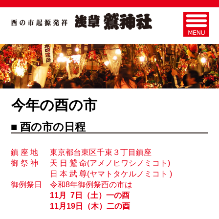
今年の酉の市
■ 酉の市の日程
鎮 座 地
東京都台東区千束３丁目鎮座
御 祭 神
天 日 鷲 命(アメノヒワシノミコト)
日 本 武 尊(ヤマトタケルノミコト )
御例祭日
令和8年御例祭酉の市は
11月 7日（土）一の酉
11月19日（木）二の酉