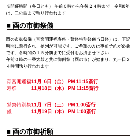
※開催時間（各日とも） 午前０時から午後２４時まで 令和8年
は、二の酉まで執り行われます
■ 酉の市御祭儀
酉の市御祭儀（宵宮開運福寿祭・鷲祭特別祭儀当日祭）は、下記
時間に斎行され、参列が可能です。ご希望の方は事前予約が必要
です、各時間の１５分前までに受付をお済ませ下さい
午前０時の一番太鼓と共に御例祭（酉の市）が始まり、丸一日２
４時間執り行われます
宵宮開運福
11月 6日（金） PM 11:15斎行
寿祭
11月18日（水） PM 11:15斎行
鷲祭特別祭
11月 7日（土） PM 1:00斎行
儀
11月19日（木） PM 1:00斎行
■ 酉の市御祈願